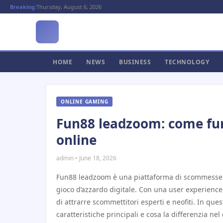
Breaking:
Thursday, August 6, 2026
HOME
NEWS
BUSINESS
TECHNOLOGY
ONLINE GAMING
Fun88 leadzoom: come fu
online
admin • June 18, 2026
Fun88 leadzoom è una piattaforma di scommesse
gioco d’azzardo digitale. Con una user experienc
di attrarre scommettitori esperti e neofiti. In qu
caratteristiche principali e cosa la differenzia n