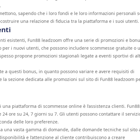
.
mettono, sapendo che i loro fondi e le loro informazioni personali 
 costruire una relazione di fiducia tra la piattaforma e i suoi utenti.
enti
ienti esistenti, Fun88 leadzoom offre una serie di promozioni e bonu
o per i nuovi utenti, che possono includere scommesse gratuite o 
spesso propone promozioni stagionali legate a eventi sportivi di al
te a questi bonus, in quanto possono variare e avere requisiti di
e la sezione dedicata alle promozioni sul sito di Fun88 leadzoom p
 una piattaforma di scommesse online è l’assistenza clienti. Fun88
24 ore su 24, 7 giorni su 7. Gli utenti possono contattare il servizi
seconda delle loro preferenze.
e a una vasta gamma di domande, dalle domande tecniche sul sito 
ponibilità e l’attenzione al cliente contribuiscono a creare