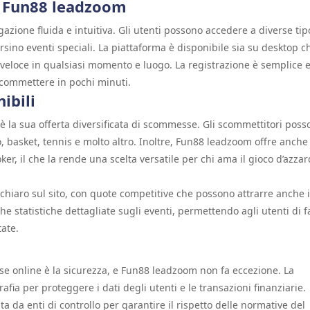
a Fun88 leadzoom
zione fluida e intuitiva. Gli utenti possono accedere a diverse tip
rsino eventi speciali. La piattaforma è disponibile sia su desktop c
e veloce in qualsiasi momento e luogo. La registrazione è semplice 
 scommettere in pochi minuti.
ibili
è la sua offerta diversificata di scommesse. Gli scommettitori poss
o, basket, tennis e molto altro. Inoltre, Fun88 leadzoom offre anche
er, il che la rende una scelta versatile per chi ama il gioco d’azzar
chiaro sul sito, con quote competitive che possono attrarre anche i
he statistiche dettagliate sugli eventi, permettendo agli utenti di f
tate.
se online è la sicurezza, e Fun88 leadzoom non fa eccezione. La
afia per proteggere i dati degli utenti e le transazioni finanziarie.
da enti di controllo per garantire il rispetto delle normative del